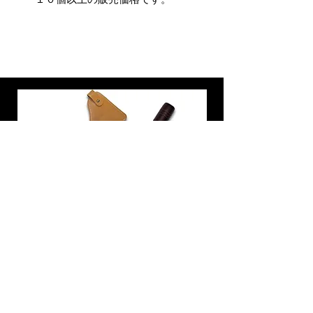
炭トング 薪ばさみ 火バサミ