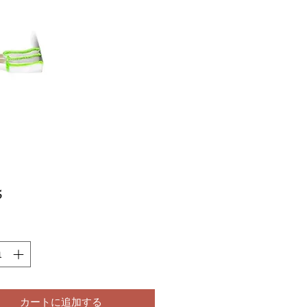
価
5
格
カートに追加する