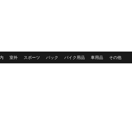
内
室外
スポーツ
バック
バイク用品
車用品
その他