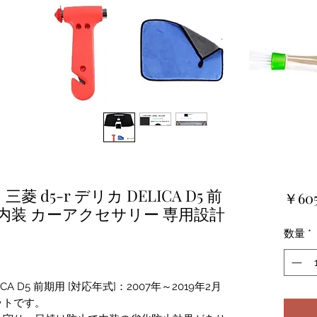
d5-r デリカ DELICA D5 前
￥60
2月 内装 カーアクセサリー 専用設計
数量
*
A D5 前期用 [対応年式]：2007年～2019年2月
ットです。