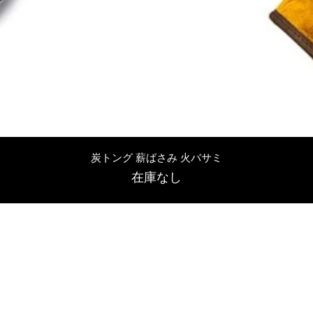
クイックビュー
炭トング 薪ばさみ 火バサミ
在庫なし
友吉屋
info@tomoyoshi.ltd
0488715448
0485016207
埼玉県さいたま市中央区新中里5-1-7シャレード北浦和101