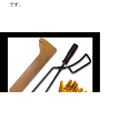
です。
炭トング 薪ばさみ 火バサミ
在庫なし