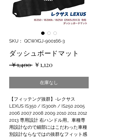
SKU： QCWXGJ-900166-3
ダッシュボードマット
通
セ
 ￥1,400 
￥1,120
常
ー
在庫なし
価
ル
格
価
【フィッテング抜群】-レクサス
格
LEXUS IS350 / IS300h / IS250 2005
2006 2007 2008 2009 2010 2011 2012
2013 専用設計 右ハンドル用。車種専
用設計なので細部にはこだわった車種
別設計ならなではの抜群なフィット感