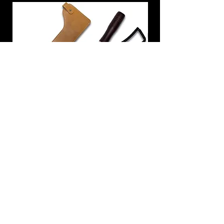
炭トング 薪ばさみ 火バサミ
在庫なし
友吉屋