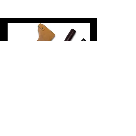
炭トング 薪ばさみ 火バサミ
在庫なし