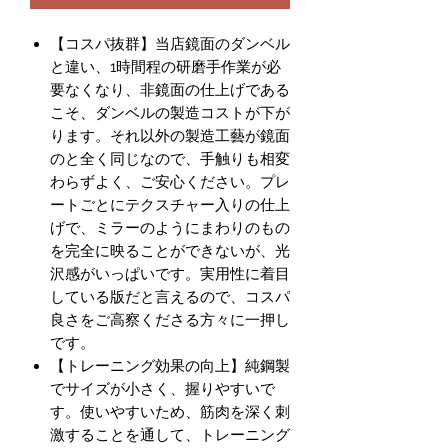
【コスパ抜群】当店鏡面のダンベル
と違い、1時間程の研磨手作業が必
要なくなり、非鏡面の仕上げである
こそ、ダンベルの製造コストが下が
ります。それ以外の製造工藝が鏡面
のと全く同じなので、手触りも相変
わらずよく、ご安心ください。プレ
ートごとにテクスチャー入りの仕上
げで、ミラーのようにまわりのもの
を完全に映ることができないが、光
沢感がいっぱいです。実用性に着目
している版だと言えるので、コスパ
良さをご高察くださる方々に一押し
です。
【トレーニング効果の向上】純鋼製
でサイズが小さく、握りやすいで
す。使いやすいため、筋肉を深く刺
激することを通して、トレーニング