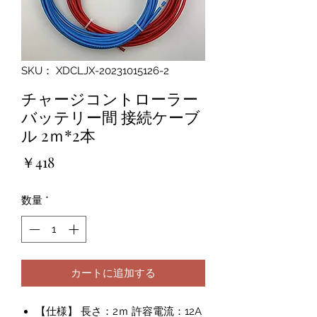
SKU： XDCLJX-20231015126-2
チャージコントローラー
バッテリー間 接続ケーブ
ル 2ｍ*2本
価
￥418
格
数量
*
カートに追加する
【仕様】 長さ：2ｍ 許容電流：12A