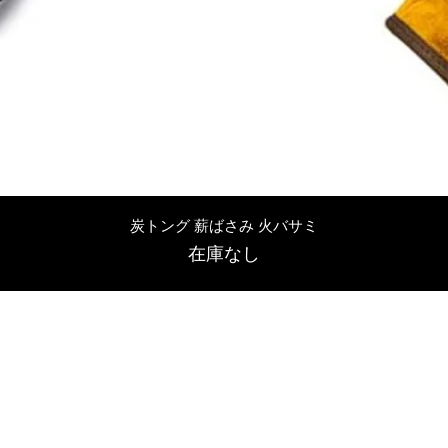
クイックビュー
炭トング 薪ばさみ 火バサミ
在庫なし
友吉屋
info@tomoyoshi.ltd
0488715448
0485016207
埼玉県さいたま市中央区新中里5-1-7シャレード北浦和101