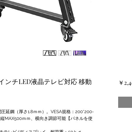
0インチLED液晶テレビ対応 移動
￥2,4
鋼（厚さ1.8ｍｍ）。VESA規格：200*200-
）、縦MAX500ｍｍ、横向き調節可能【パネルを使
ンチテレビ/ディスプレイ。耐荷重：50ｋｇ。