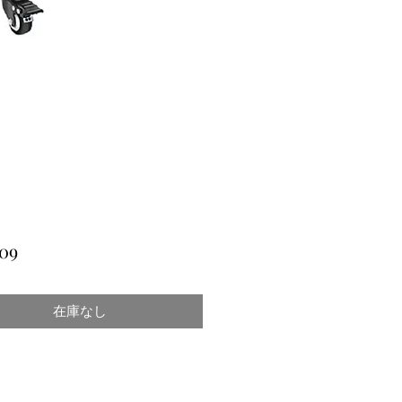
価
09
格
在庫なし