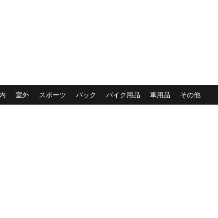
内
室外
スポーツ
バック
バイク用品
車用品
その他