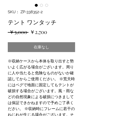
SKU： ZP-338352-2
テント ワンタッチ
通
セ
 ￥3,000 
￥2,700
常
ー
在庫なし
価
ル
格
価
※収納ケースから本体を取り出すと勢
格
いよく広がる場合がございます。周り
に人や当たると危険なものがないか確
認してからご使用ください。 ※荒天時
にはペグで地面に固定してもテントが
破損する場合がございます。風・雨な
どの自然現象による破損につきまして
は保証できかねますので予めご了承く
ださい。 ※収納時にフレームに若干の
ねじれが生じる場合がございます。そ