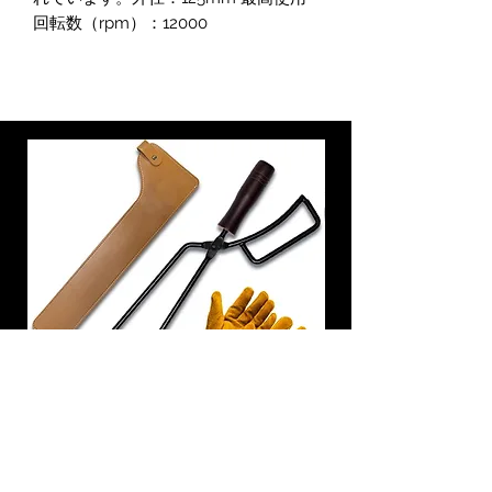
回転数（rpm）：12000
炭トング 薪ばさみ 火バサミ