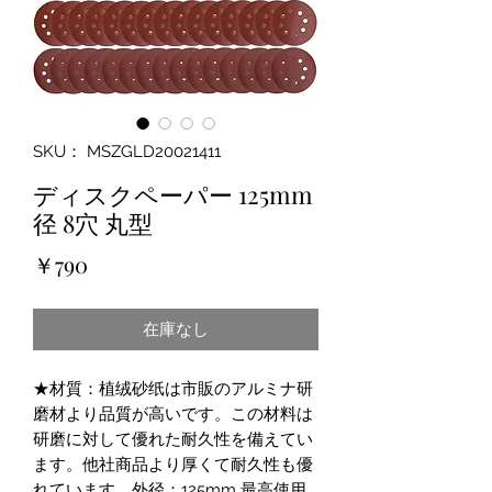
SKU： MSZGLD20021411
ディスクペーパー 125mm
径 8穴 丸型
価
￥790
格
在庫なし
★材質：植绒砂纸は市販のアルミナ研
磨材より品質が高いです。この材料は
研磨に対して優れた耐久性を備えてい
ます。他社商品より厚くて耐久性も優
れています。外径：125mm 最高使用