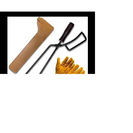
炭トング 薪ばさみ 火バサミ
在庫なし