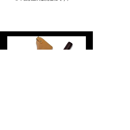
炭トング 薪ばさみ 火バサミ
在庫なし