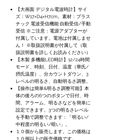
【大画面 デジタル電波時計】サイ
ズ：W17×D4×H7cm。素材：プラス
チック.電波受信機能:自動受信/手動
受信 ※ご注意：電源アダプターが
付属しています。電池は付属しませ
ん！ ※取扱説明書が付属して（取
扱説明書を詳しくお読みください）
【木製 多機能LED時計】12/24時間
モード、時刻、日付、温度（華氏/
摂氏温度）、分カウントダウン、3
レベルの明るさ、自動明るさ調整。
【操作は簡単&明るさ調整可能】本
体の後ろの6つのボタンで日付、時
間、アラーム、明るさなどを簡単に
設定できます。3つの明るさレベル
を手動で調整できます：「明るい/
中程度の明るい/暗い」。
１０個から販売します。この価格は
１０個以上の販売価格です。