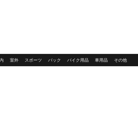
内
室外
スポーツ
バック
バイク用品
車用品
その他