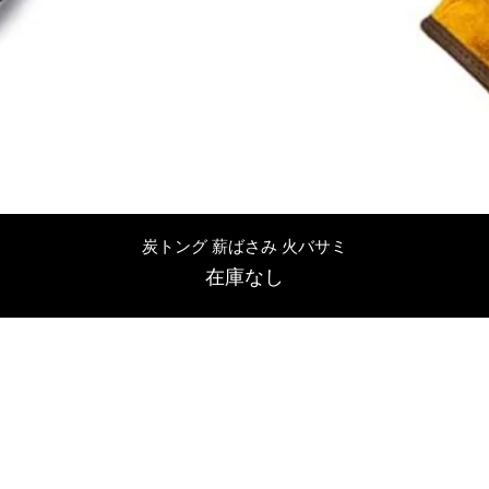
クイックビュー
炭トング 薪ばさみ 火バサミ
在庫なし
友吉屋
info@tomoyoshi.ltd
0488715448
0485016207
埼玉県さいたま市中央区新中里5-1-7シャレード北浦和101