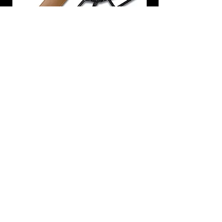
炭トング 薪ばさみ 火バサミ
在庫なし
友吉屋
info@tomoyoshi.ltd
0488715448