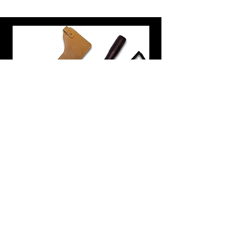
炭トング 薪ばさみ 火バサミ
在庫なし