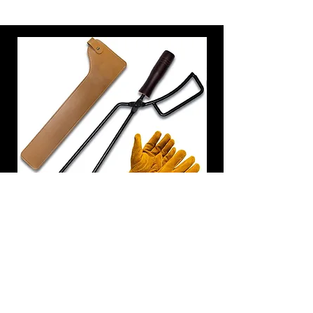
炭トング 薪ばさみ 火バサミ
在庫なし