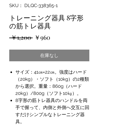
SKU： DLQC-338365-1
トレーニング器具 8字形
の筋トレ器具
通
セ
 ￥1,200 
￥960
常
ー
在庫なし
価
ル
格
価
サイズ：41㎝×22㎝。強度はハード
格
（20kg）・ソフト（10kg）の2種類
から選択。重量：860g（ハード
20kg）/800g（ソフト10㎏）。
8字形の筋トレ器具のハンドルを両
手で握って、内側と外側へ交互に回
すだけシンプルなトレーニング器
具。