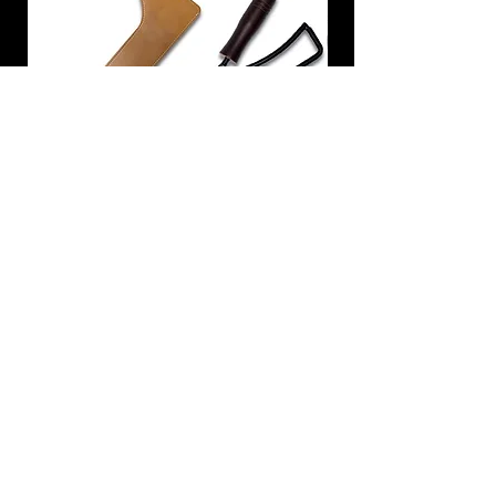
炭トング 薪ばさみ 火バサミ
在庫なし
友吉屋
info@tomoyoshi.ltd