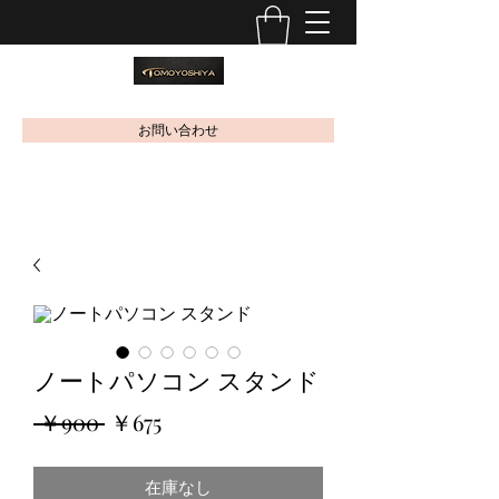
お問い合わせ
ノートパソコン スタンド
通
セ
 ￥900 
￥675
常
ー
在庫なし
価
ル