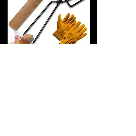
炭トング 薪ばさみ 火バサミ
在庫なし
友吉屋
info@tomoyoshi.ltd
0488715448