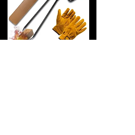
炭トング 薪ばさみ 火バサミ
在庫なし
友吉屋
info@tomoyoshi.ltd
0488715448
0485016207