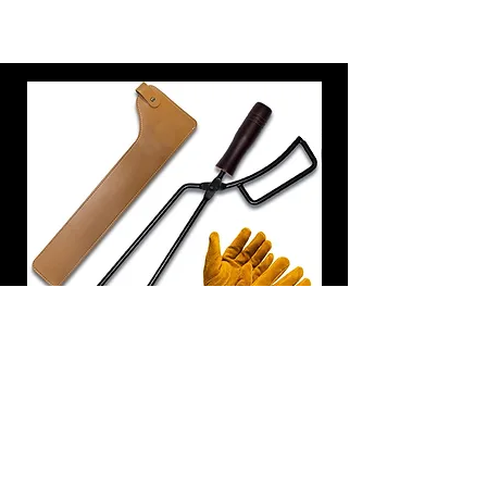
炭トング 薪ばさみ 火バサミ
在庫なし