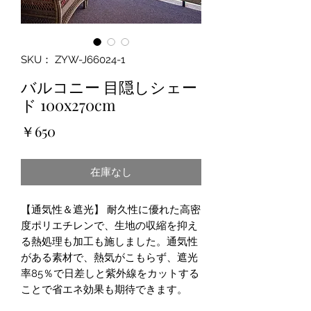
SKU： ZYW-J66024-1
バルコニー 目隠しシェー
ド 100x270cm
価
￥650
格
在庫なし
【通気性＆遮光】 耐久性に優れた高密
度ポリエチレンで、生地の収縮を抑え
る熱処理も加工も施しました。通気性
がある素材で、熱気がこもらず、遮光
率85％で日差しと紫外線をカットする
ことで省エネ効果も期待できます。