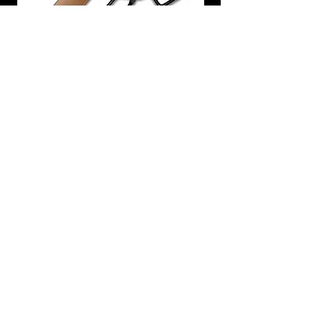
炭トング 薪ばさみ 火バサミ
在庫なし
友吉屋
info@tomoyoshi.ltd
0488715448