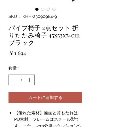
SKU： KHH-23090984-9
パイプ椅子 2点セット 折
りたたみ椅子 45x53x74cm
ブラック
価
￥1,694
格
数量
*
カートに追加する
【優れた素材】座面と背もたれは
PU素材、フレームはスチール製で
す、また、5cm分厚いクッション付