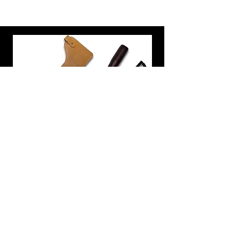
炭トング 薪ばさみ 火バサミ
在庫なし