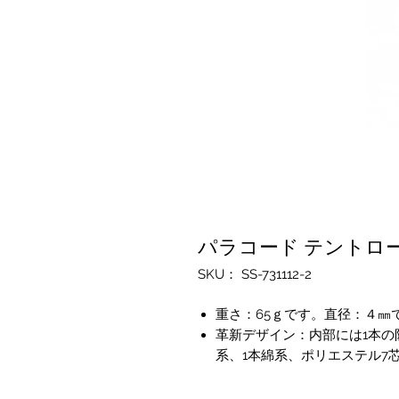
パラコード テントロープ 
SKU： SS-731112-2
重さ：65ｇです。直径：４㎜で
革新デザイン：内部には1本の
系、1本綿系、ポリエステル7