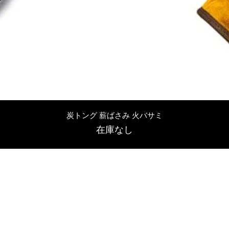
クイックビュー
炭トング 薪ばさみ 火バサミ
在庫なし
友吉屋
info@tomoyoshi.ltd
0488715448
0485016207
埼玉県さいたま市中央区新中里5-1-7シャレード北浦和101