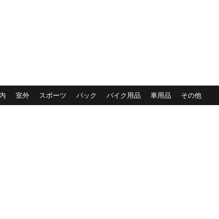
内
室外
スポーツ
バック
バイク用品
車用品
その他