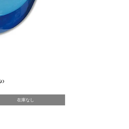
価
50
格
在庫なし