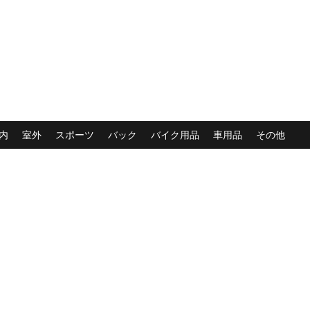
内
室外
スポーツ
バック
バイク用品
車用品
その他