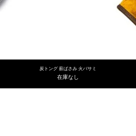
クイックビュー
炭トング 薪ばさみ 火バサミ
在庫なし
友吉屋
info@tomoyoshi.ltd
0488715448
0485016207
埼玉県さいたま市中央区新中里5-1-7シャレード北浦和101