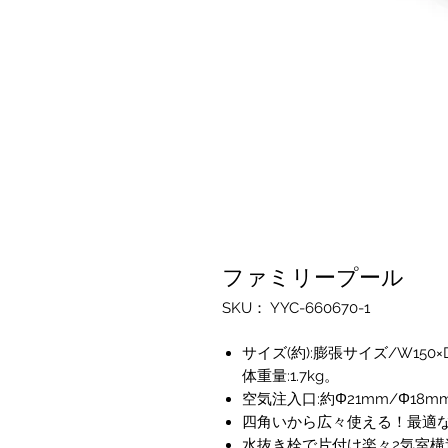
ファミリープール
SKU： YYC-660670-1
サイズ(約):膨張サイズ/W150×D
体重量:1.7kg。
空気注入口:約Φ21mm/Φ18m
四角いから広々使える！最適
水抜き栓で片付け楽々2気室構