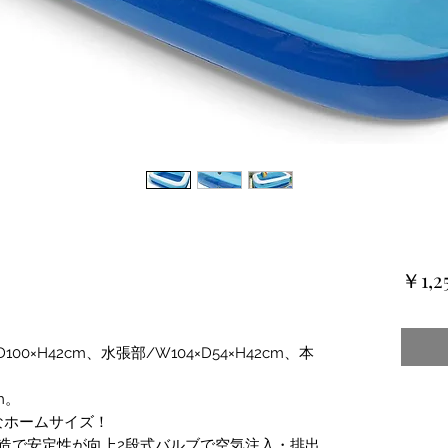
￥1,2
100×H42cm、水張部/W104×D54×H42cm、本
m。
なホームサイズ！
造で安定性が向上2段式バルブで空気注入・排出