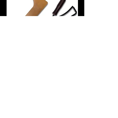
炭トング 薪ばさみ 火バサミ
在庫なし
友吉屋
info@tomoyoshi.ltd