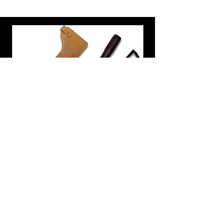
炭トング 薪ばさみ 火バサミ
在庫なし