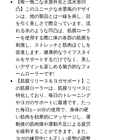
【唯一無二な水墨外見と流水形凹
凸】このユニークな水墨風のデザイ
ンは、他の製品とは一線を画し、目
を引く美しさで際立っています。流
れる水のような凹凸は、筋膜ローラ
ーを使用する際に体の各部の筋膜を
刺激し、ストレッチと筋肉ほぐしを
促進します。健康的なライフスタイ
ルをサポートするだけでなく、美し
いデザインも楽しめる魅力的なフォ
ームローラーです!
【筋膜リリース＆ヨガサポート】こ
の筋膜ローラーは、筋膜リリースに
特化しており、毎日のトレーニング
やヨガのサポートに最適です。たっ
た毎日5～10分の使用で、身体の硬
い筋肉を効果的にマッサージし、運
動後の筋肉痛や運動不足による疲労
を緩和することができます。また、
ヨガの練習中にも正しい姿勢の調整