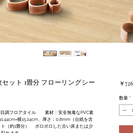
枚セット 1畳分 フローリングシー
￥72
数量
*
木目調フロアタイル 素材：安全無毒なPVC素
44cm×横15.24cm、厚さ：0.8mm（台紙を含
ット（約1畳分） ボロボロした古い床または少
も貼れます。