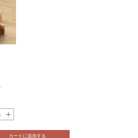
価
6
格
カートに追加する