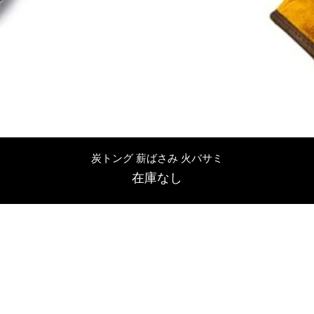
クイックビュー
炭トング 薪ばさみ 火バサミ
在庫なし
友吉屋
info@tomoyoshi.ltd
0488715448
0485016207
埼玉県さいたま市中央区新中里5-1-7シャレード北浦和101