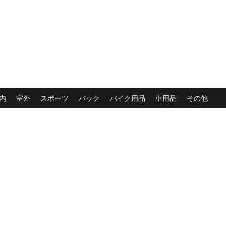
内
室外
スポーツ
バック
バイク用品
車用品
その他