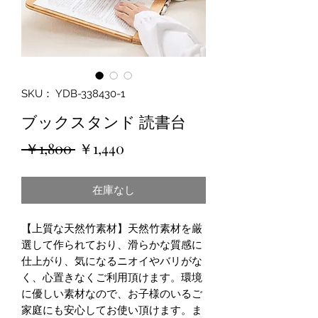
SKU： YDB-338430-1
ブックスタンド 読書台
通
セ
 ￥1,800 
￥1,440
常
ー
在庫なし
価
ル
格
価
【上質な天然竹素材】天然竹素材を厳
格
選して作られており、滑らかな質感に
仕上がり、気になるニオイやバリがな
く、心置きなくご利用頂けます。環境
に優しい素材なので、お子様のいるご
家庭にも安心してお使い頂けます。ま