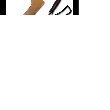
炭トング 薪ばさみ 火バサミ
在庫なし
友吉屋
info@tomoyoshi.ltd