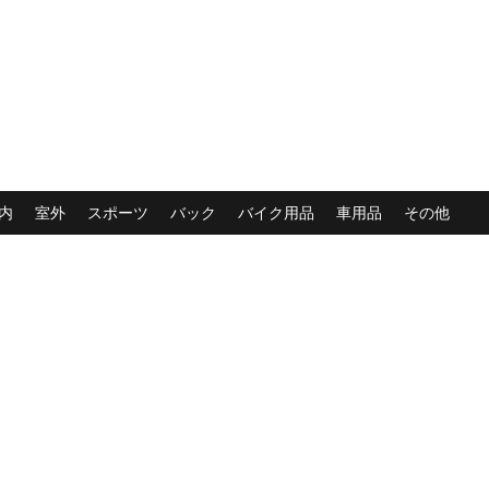
内
室外
スポーツ
バック
バイク用品
車用品
その他