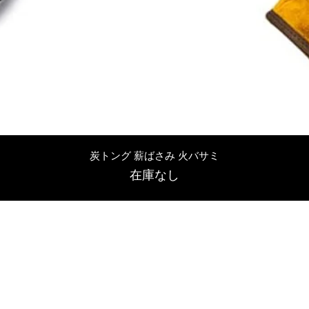
クイックビュー
炭トング 薪ばさみ 火バサミ
在庫なし
友吉屋
info@tomoyoshi.ltd
0488715448
0485016207
埼玉県さいたま市中央区新中里5-1-7シャレード北浦和101