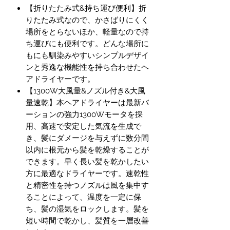
【折りたたみ式&持ち運び便利】折
りたたみ式なので、かさばりにくく
場所をとらないほか、軽量なので持
ち運びにも便利です。どんな場所に
もにも馴染みやすいシンプルデザイ
ンと秀逸な機能性を持ち合わせたヘ
アドライヤーです。
【1300W大風量&ノズル付き&大風
量速乾】本ヘアドライヤーは最新バ
ーションの強力1300Wモータを採
用、高速で安定した気流を生成で
き、髪にダメージを与えずに数分間
以内に根元から髪を乾燥することが
できます。早く長い髪を乾かしたい
方に最適なドライヤーです。速乾性
と精密性を持つノズルは風を集中す
ることによって、温度を一定に保
ち、髪の湿気をロックします。髪を
短い時間で乾かし、髪質を一層改善