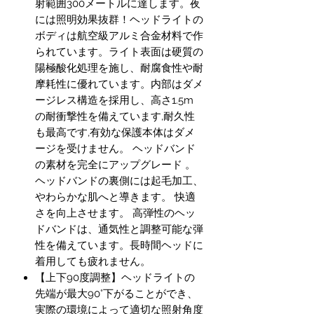
射範囲300メートルに達します。夜
には照明効果抜群！ヘッドライトの
ボディは航空級アルミ合金材料で作
られています。ライト表面は硬質の
陽極酸化処理を施し、耐腐食性や耐
摩耗性に優れています。内部はダメ
ージレス構造を採用し、高さ1.5m
の耐衝撃性を備えています,耐久性
も最高です,有効な保護本体はダメ
ージを受けません。 ヘッドバンド
の素材を完全にアップグレード 。
ヘッドバンドの裏側には起毛加工、
やわらかな肌へと導きます。 快適
さを向上させます。 高弾性のヘッ
ドバンドは、通気性と調整可能な弾
性を備えています。長時間ヘッドに
着用しても疲れません。
【上下90度調整】ヘッドライトの
先端が最大90°下がることができ、
実際の環境によって適切な照射角度