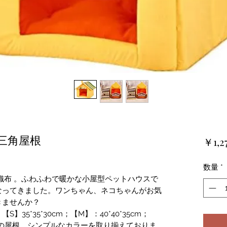
 三角屋根
￥1,2
数量
*
織布 。ふわふわで暖かな小屋型ペットハウスで
なってきました。ワンちゃん、ネコちゃんがお気
きませんか？
35*35*30cm；【M】：40*40*35cm；
三角式の屋根、シンプルなカラーを取り揃えておりま