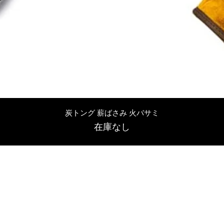
クイックビュー
炭トング 薪ばさみ 火バサミ
在庫なし
友吉屋
info@tomoyoshi.ltd
0488715448
0485016207
埼玉県さいたま市中央区新中里5-1-7シャレード北浦和101