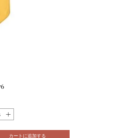
価
76
格
カートに追加する