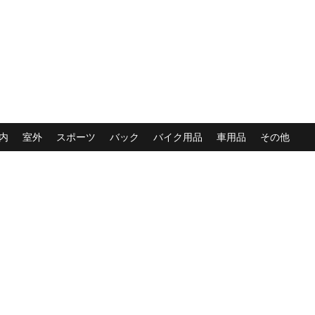
内
室外
スポーツ
バック
バイク用品
車用品
その他