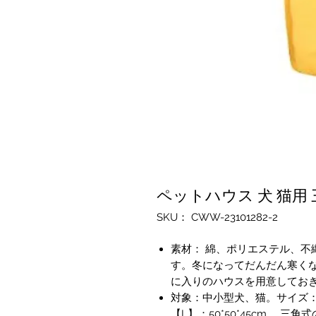
ペットハウス 犬 猫用
SKU： CWW-23101282-2
素材： 綿、ポリエステル、不
す。冬になってだんだん寒く
に入りのハウスを用意してお
対象：中小型犬、猫。サイズ：【S】
【L】：50*50*45cm。 