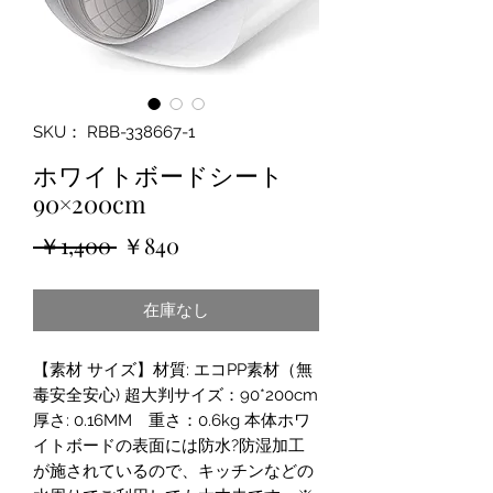
SKU： RBB-338667-1
ホワイトボードシート
90×200cm
通
セ
 ￥1,400 
￥840
常
ー
在庫なし
価
ル
格
価
【素材 サイズ】材質: エコPP素材（無
格
毒安全安心) 超大判サイズ：90*200cm
厚さ: 0.16MM 重さ：0.6kg 本体ホワ
イトボードの表面には防水?防湿加工
が施されているので、キッチンなどの