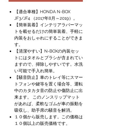
【適合車種】HONDA N-BOX
JF3/JF4 （2017年8月～2019）。
【簡単装着】インテリアラバーマッ
トを載せるだけの簡単装着、手軽に
内装をおしゃれにすることができま
す。
【清潔やすい】N-BOXの内装セッ
トにはタオルとブラシが含まれてい
ますので、掃除しやすいです。水洗
い可能で手入れ簡単。
【騒音防止】車のトレイ等にスマー
トフォンや鍵等を置く場合等、運転
中のカタカタ音の防止や傷防止に出
来ます。 このノンスリップマット
があれば、柔軟なゴムが車の振動を
吸収し、助手席の騒音を解消。
１０個から販売します。この価格は
１０個以上の販売価格です。