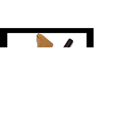
炭トング 薪ばさみ 火バサミ
在庫なし