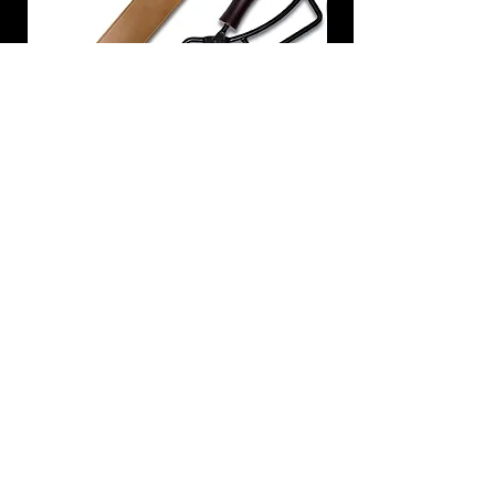
炭トング 薪ばさみ 火バサミ
在庫なし
友吉屋
info@tomoyoshi.ltd