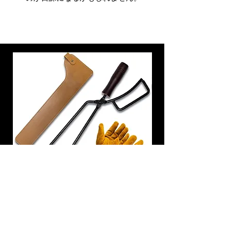
炭トング 薪ばさみ 火バサミ
在庫なし