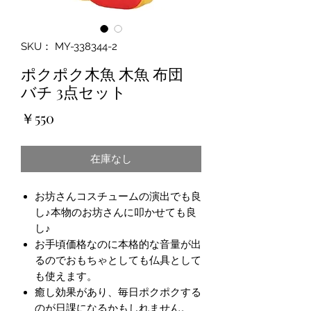
SKU： MY-338344-2
ポクポク木魚 木魚 布団
バチ 3点セット
価
￥550
格
在庫なし
お坊さんコスチュームの演出でも良
し♪本物のお坊さんに叩かせても良
し♪
お手頃価格なのに本格的な音量が出
るのでおもちゃとしても仏具として
も使えます。
癒し効果があり、毎日ポクポクする
のが日課になるかもしれません。