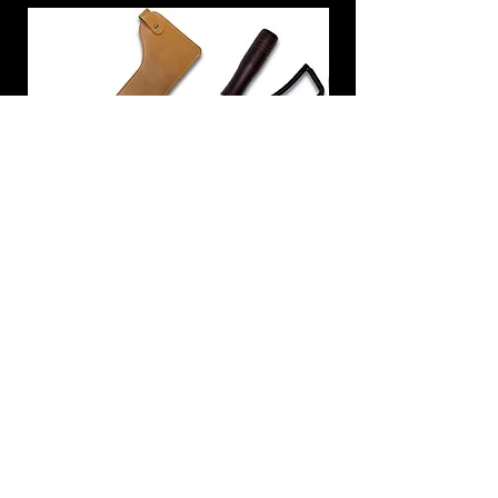
炭トング 薪ばさみ 火バサミ
在庫なし
友吉屋