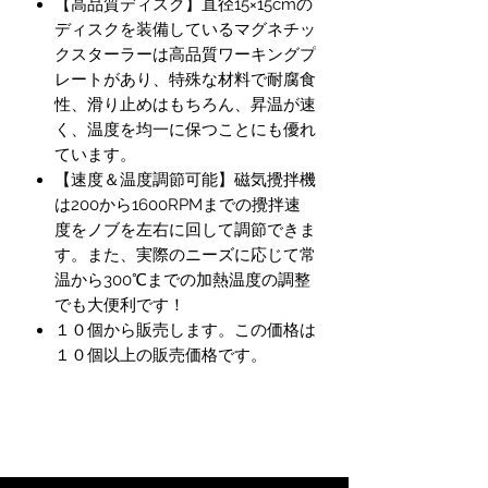
【高品質ディスク】直径15×15cmの
ディスクを装備しているマグネチッ
クスターラーは高品質ワーキングプ
レートがあり、特殊な材料で耐腐食
性、滑り止めはもちろん、昇温が速
く、温度を均一に保つことにも優れ
ています。
【速度＆温度調節可能】磁気攪拌機
は200から1600RPMまでの攪拌速
度をノブを左右に回して調節できま
す。また、実際のニーズに応じて常
温から300℃までの加熱温度の調整
でも大便利です！
１０個から販売します。この価格は
１０個以上の販売価格です。