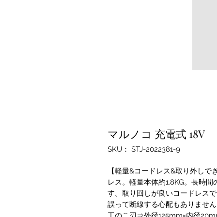
マルノコ 充電式 18V
SKU： STJ-2022381-9
【軽量&コードレス&取り外しで
レス。軽量本体約1.8KG。長時
す。取り回しが良いコードレスで
誤って断線する心配もありません
工のこ刃⇒外径125mm×内径20