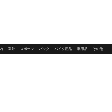
内
室外
スポーツ
バック
バイク用品
車用品
その他