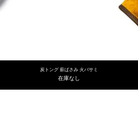
クイックビュー
炭トング 薪ばさみ 火バサミ
在庫なし
友吉屋
info@tomoyoshi.ltd
0488715448
0485016207
埼玉県さいたま市中央区新中里5-1-7シャレード北浦和101