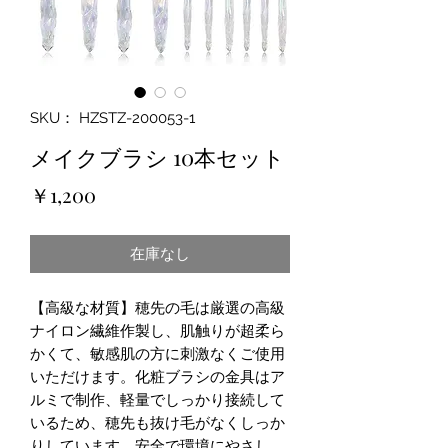
SKU： HZSTZ-200053-1
メイクブラシ 10本セット
価
￥1,200
格
在庫なし
【高級な材質】穂先の毛は厳選の高級
ナイロン繊維作製し、肌触りが超柔ら
かくて、敏感肌の方に刺激なくご使用
いただけます。化粧ブラシの金具はア
ルミで制作、軽量でしっかり接続して
いるため、穂先も抜け毛がなくしっか
りしています、安全で環境にやさし