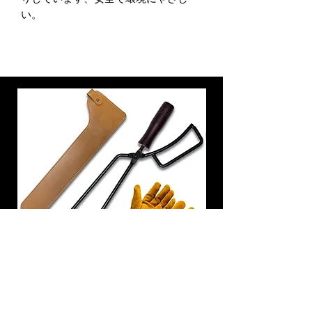
い。
炭トング 薪ばさみ 火バサミ