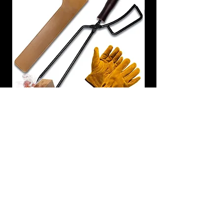
炭トング 薪ばさみ 火バサミ
在庫なし
友吉屋
info@tomoyoshi.ltd