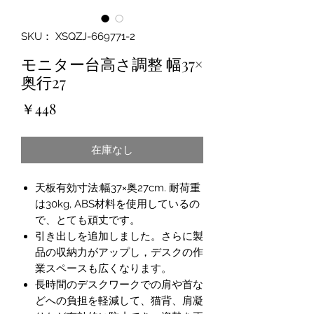
SKU： XSQZJ-669771-2
モニター台高さ調整 幅37×
奥行27
価
￥448
格
在庫なし
天板有効寸法:幅37×奥27cm. 耐荷重
は30kg, ABS材料を使用しているの
で、とても頑丈です。
引き出しを追加しました。さらに製
品の収納力がアップし，デスクの作
業スペースも広くなります。
長時間のデスクワークでの肩や首な
どへの負担を軽減して、猫背、肩凝