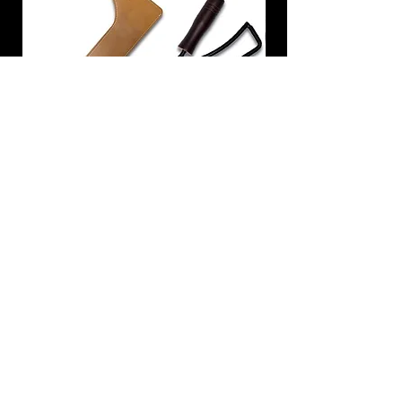
炭トング 薪ばさみ 火バサミ
在庫なし
友吉屋
info@tomoyoshi.ltd