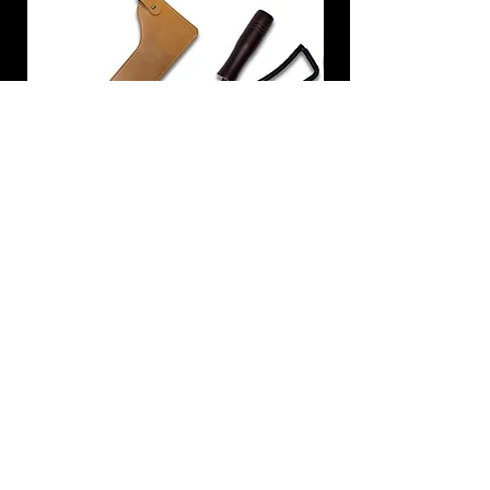
炭トング 薪ばさみ 火バサミ
在庫なし
友吉屋