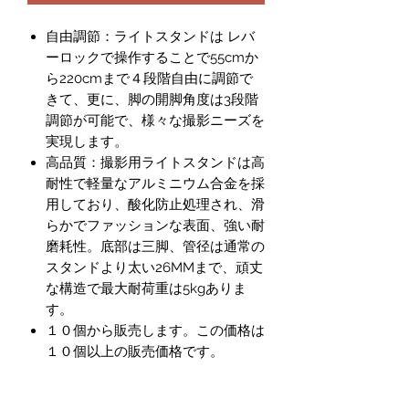
自由調節：ライトスタンドは レバ
ーロックで操作することで55cmか
ら220cmまで４段階自由に調節で
きて、更に、脚の開脚角度は3段階
調節が可能で、様々な撮影ニーズを
実現します。
高品質：撮影用ライトスタンドは高
耐性で軽量なアルミニウム合金を採
用しており、酸化防止処理され、滑
らかでファッションな表面、強い耐
磨耗性。底部は三脚、管径は通常の
スタンドより太い26MMまで、頑丈
な構造で最大耐荷重は5kgありま
す。
１０個から販売します。この価格は
１０個以上の販売価格です。