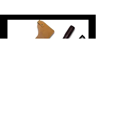
炭トング 薪ばさみ 火バサミ
在庫なし