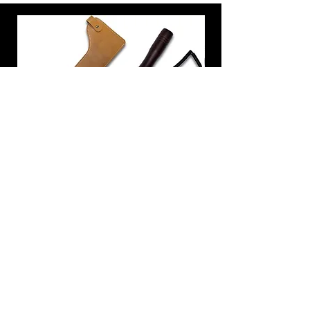
炭トング 薪ばさみ 火バサミ
在庫なし
友吉屋