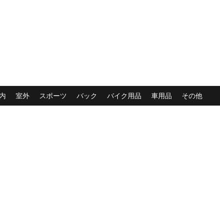
内
室外
スポーツ
バック
バイク用品
車用品
その他