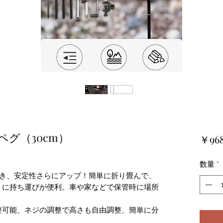
ペグ（30cm）
￥96
数量
*
付き、安定性さらにアップ！簡単に折り畳んで、
トに持ち運びが便利。車や家などで保管時に場所
調整可能、ネジの調整で高さも自由調整、簡単に分