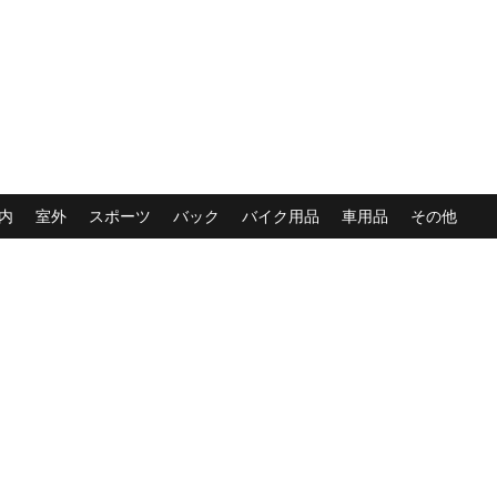
内
室外
スポーツ
バック
バイク用品
車用品
その他