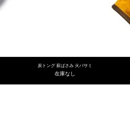
クイックビュー
炭トング 薪ばさみ 火バサミ
在庫なし
友吉屋
info@tomoyoshi.ltd
0488715448
0485016207
埼玉県さいたま市中央区新中里5-1-7シャレード北浦和101