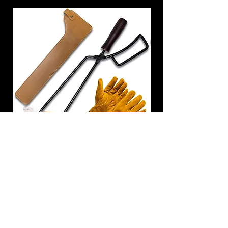
炭トング 薪ばさみ 火バサミ
在庫なし
友吉屋